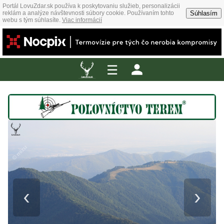
Portál LovuZdar.sk používa k poskytovaniu služieb, personalizácii
Súhlasím
reklám a analýze návštevnosti súbory cookie. Používaním tohto
webu s tým súhlasíte.
Viac informácií
☰
‹
›