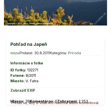
Pohľad na Japeň
mizu
Pridané: 30.8.2011
Kategória:
Príroda
Informácie o fotke
ID fotky:
132271
Fotené:
8/2011
Miesto:
V. Fatra
Zobraziť EXIF
Hlasov:
39
Komentárov:
0
Zobrazení:
2 253
Prihlás sa, aby si videl kto hlasoval alebo komentoval.