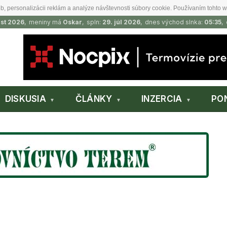
b, personalizácii reklám a analýze návštevnosti súbory cookie. Používaním tohto w
ust 2026
, meniny má
Oskar
, spln:
29. júl 2026
, dnes východ slnka:
05:35
,
DISKUSIA
ČLÁNKY
INZERCIA
PO