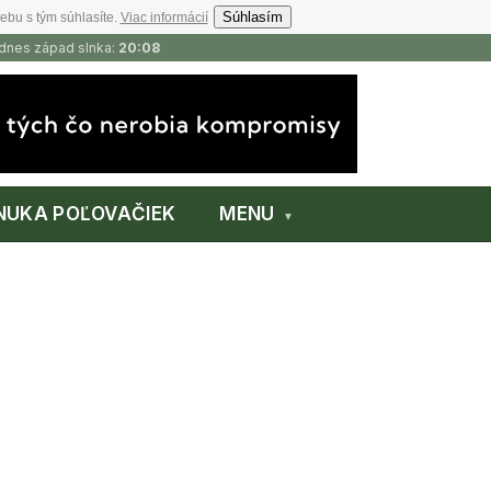
Súhlasím
ebu s tým súhlasíte.
Viac informácií
 dnes západ slnka:
20:08
NUKA POĽOVAČIEK
MENU