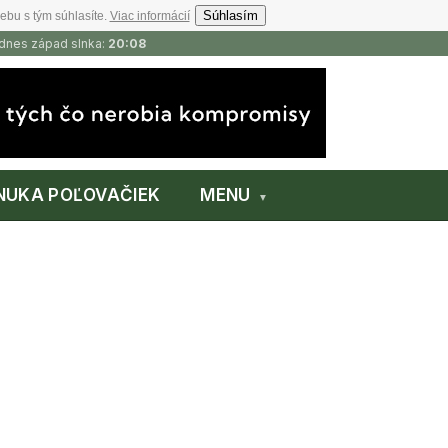
Súhlasím
ebu s tým súhlasíte.
Viac informácií
 dnes západ slnka:
20:08
NUKA POĽOVAČIEK
MENU