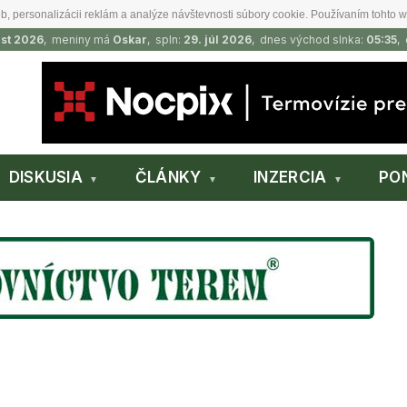
b, personalizácii reklám a analýze návštevnosti súbory cookie. Používaním tohto w
ust 2026
, meniny má
Oskar
, spln:
29. júl 2026
, dnes východ slnka:
05:35
,
DISKUSIA
ČLÁNKY
INZERCIA
PO