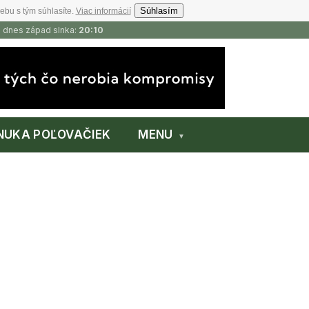
Súhlasím
ebu s tým súhlasíte.
Viac informácií
, dnes západ slnka:
20:10
NUKA POĽOVAČIEK
MENU