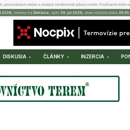
b, personalizácii reklám a analýze návštevnosti súbory cookie. Používaním tohto w
t 2026
, meniny má
Štefánia
, spln:
29. júl 2026
, dnes východ slnka:
05:33
DISKUSIA
ČLÁNKY
INZERCIA
PO