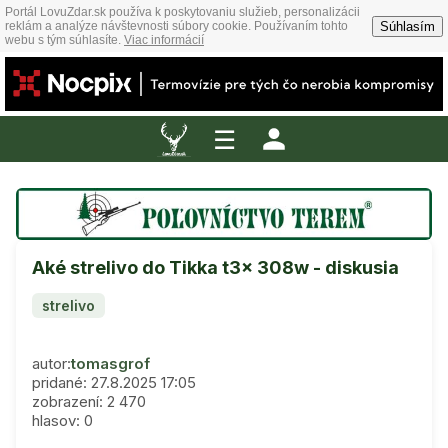
Portál LovuZdar.sk používa k poskytovaniu služieb, personalizácii
Súhlasím
reklám a analýze návštevnosti súbory cookie. Používaním tohto
webu s tým súhlasíte.
Viac informácií
☰
Aké strelivo do Tikka t3x 308w - diskusia
strelivo
autor:
tomasgrof
pridané: 27.8.2025 17:05
zobrazení: 2 470
hlasov: 0