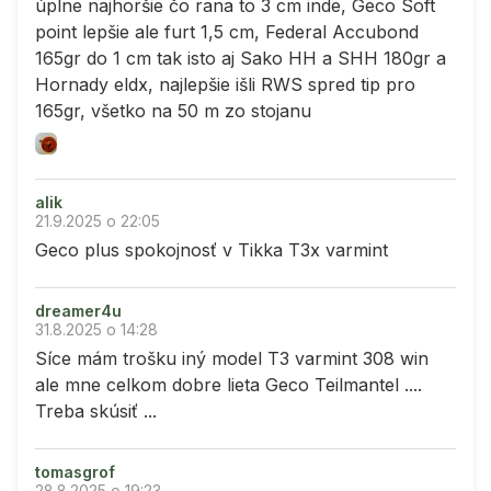
úplne najhoršie čo rana to 3 cm inde, Geco Soft
point lepšie ale furt 1,5 cm, Federal Accubond
165gr do 1 cm tak isto aj Sako HH a SHH 180gr a
Hornady eldx, najlepšie išli RWS spred tip pro
165gr, všetko na 50 m zo stojanu
alik
21.9.2025 o 22:05
Geco plus spokojnosť v Tikka T3x varmint
dreamer4u
31.8.2025 o 14:28
Síce mám trošku iný model T3 varmint 308 win
ale mne celkom dobre lieta Geco Teilmantel ....
Treba skúsiť ...
tomasgrof
28.8.2025 o 19:23