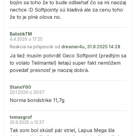
bojím sa toho že to bude odbiehať čo sa mi naozaj
nechce :D Softpointy sú kladivá ale za cenu toho
že to je plné olova no.
BalistikTM
4.4.2026 o 17:25
Reakcia na príspevok od
dreamer4u, 31.8.2025 14:28
Ja tiež musím potvrdiť Geco Softpoint (predtým sa
to volalo Teilmantel) lietajú super fakt nemôžem
povedať presnosť je naozaj dobrá.
StanoY60
20.1.2026 o 20:57
Norma bondstrike 11,7g
tomasgrof
25.9.2025 o 12:37
Tak som bol skúsiť pár striel, Lapua Mega šla