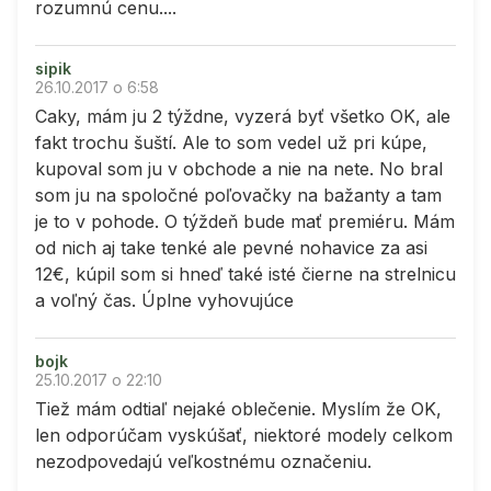
rozumnú cenu....
sipik
26.10.2017 o 6:58
Caky, mám ju 2 týždne, vyzerá byť všetko OK, ale
fakt trochu šuští. Ale to som vedel už pri kúpe,
kupoval som ju v obchode a nie na nete. No bral
som ju na spoločné poľovačky na bažanty a tam
je to v pohode. O týždeň bude mať premiéru. Mám
od nich aj take tenké ale pevné nohavice za asi
12€, kúpil som si hneď také isté čierne na strelnicu
a voľný čas. Úplne vyhovujúce
bojk
25.10.2017 o 22:10
Tiež mám odtiaľ nejaké oblečenie. Myslím že OK,
len odporúčam vyskúšať, niektoré modely celkom
nezodpovedajú veľkostnému označeniu.