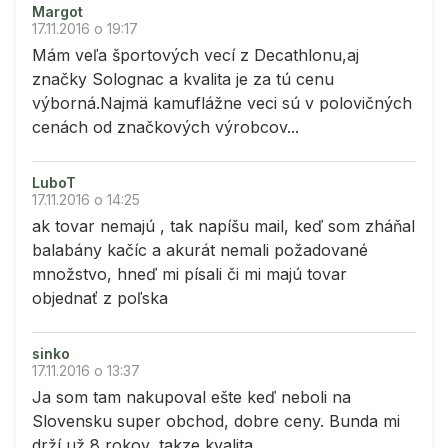
Margot
17.11.2016 o 19:17
Mám veľa športových vecí z Decathlonu,aj
značky Solognac a kvalita je za tú cenu
výborná.Najmä kamuflážne veci sú v polovičných
cenách od značkových výrobcov...
LuboT
17.11.2016 o 14:25
ak tovar nemajú , tak napíšu mail, keď som zháňal
balabány kačíc a akurát nemali požadované
množstvo, hneď mi písali či mi majú tovar
objednať z poľska
sinko
17.11.2016 o 13:37
Ja som tam nakupoval ešte keď neboli na
Slovensku super obchod, dobre ceny. Bunda mi
drží už 8 rokov, takze kvalita