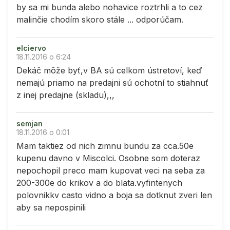
by sa mi bunda alebo nohavice roztrhli a to cez
malinčie chodím skoro stále ... odporúčam.
elciervo
18.11.2016 o 6:24
Dekáč môže byť,v BA sú celkom ústretoví, keď
nemajú priamo na predajni sú ochotní to stiahnuť
z inej predajne (skladu),,,
semjan
18.11.2016 o 0:01
Mam taktiez od nich zimnu bundu za cca.50e
kupenu davno v Miscolci. Osobne som doteraz
nepochopil preco mam kupovat veci na seba za
200-300e do krikov a do blata.vyfintenych
polovnikkv casto vidno a boja sa dotknut zveri len
aby sa nepospinili