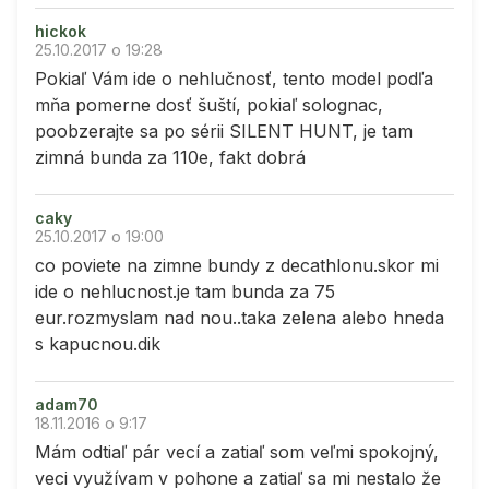
hickok
25.10.2017 o 19:28
Pokiaľ Vám ide o nehlučnosť, tento model podľa
mňa pomerne dosť šuští, pokiaľ solognac,
poobzerajte sa po sérii SILENT HUNT, je tam
zimná bunda za 110e, fakt dobrá
caky
25.10.2017 o 19:00
co poviete na zimne bundy z decathlonu.skor mi
ide o nehlucnost.je tam bunda za 75
eur.rozmyslam nad nou..taka zelena alebo hneda
s kapucnou.dik
adam70
18.11.2016 o 9:17
Mám odtiaľ pár vecí a zatiaľ som veľmi spokojný,
veci využívam v pohone a zatiaľ sa mi nestalo že