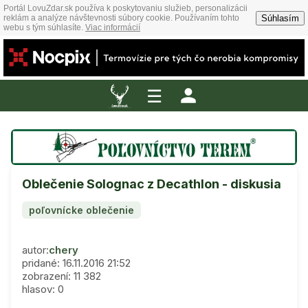
Portál LovuZdar.sk používa k poskytovaniu služieb, personalizácii
Súhlasím
reklám a analýze návštevnosti súbory cookie. Používaním tohto
webu s tým súhlasíte.
Viac informácií
☰
Oblečenie Solognac z Decathlon - diskusia
poľovnícke oblečenie
autor:
chery
pridané: 16.11.2016 21:52
zobrazení: 11 382
hlasov: 0