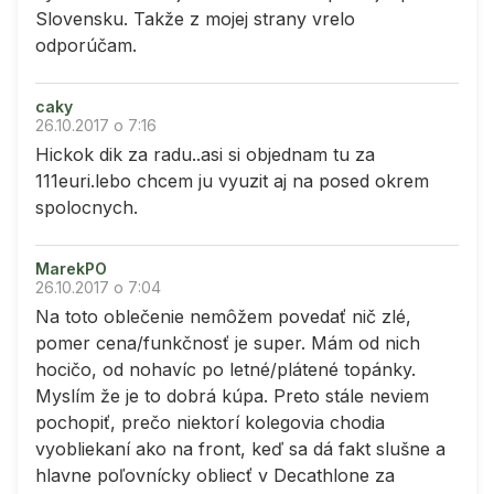
Slovensku. Takže z mojej strany vrelo
odporúčam.
caky
26.10.2017 o 7:16
Hickok dik za radu..asi si objednam tu za
111euri.lebo chcem ju vyuzit aj na posed okrem
spolocnych.
MarekPO
26.10.2017 o 7:04
Na toto oblečenie nemôžem povedať nič zlé,
pomer cena/funkčnosť je super. Mám od nich
hocičo, od nohavíc po letné/plátené topánky.
Myslím že je to dobrá kúpa. Preto stále neviem
pochopiť, prečo niektorí kolegovia chodia
vyobliekaní ako na front, keď sa dá fakt slušne a
hlavne poľovnícky obliecť v Decathlone za