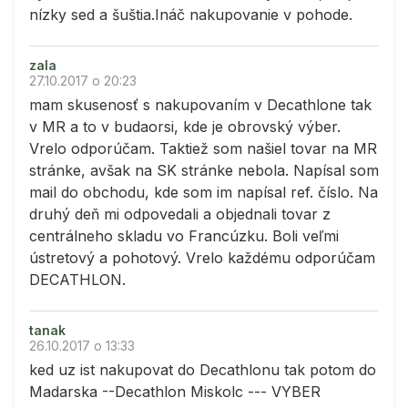
nízky sed a šuštia.Ináč nakupovanie v pohode.
zala
27.10.2017 o 20:23
mam skusenosť s nakupovaním v Decathlone tak
v MR a to v budaorsi, kde je obrovský výber.
Vrelo odporúčam. Taktiež som našiel tovar na MR
stránke, avšak na SK stránke nebola. Napísal som
mail do obchodu, kde som im napísal ref. číslo. Na
druhý deň mi odpovedali a objednali tovar z
centrálneho skladu vo Francúzku. Boli veľmi
ústretový a pohotový. Vrelo každému odporúčam
DECATHLON.
tanak
26.10.2017 o 13:33
ked uz ist nakupovat do Decathlonu tak potom do
Madarska --Decathlon Miskolc --- VYBER