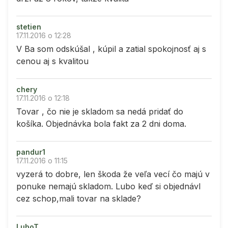
stetien
17.11.2016 o 12:28
V Ba som odskúšal , kúpil a zatial spokojnosť aj s
cenou aj s kvalitou
chery
17.11.2016 o 12:18
Tovar , čo nie je skladom sa nedá pridať do
košíka. Objednávka bola fakt za 2 dni doma.
pandur1
17.11.2016 o 11:15
vyzerá to dobre, len škoda že veľa vecí čo majú v
ponuke nemajú skladom. Lubo keď si objednávl
cez schop,mali tovar na sklade?
LuboT