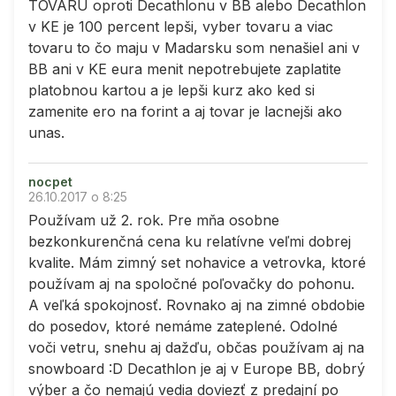
TOVARU oproti Decathlonu v BB alebo Decathlon
v KE je 100 percent lepši, vyber tovaru a viac
tovaru to čo maju v Madarsku som nenašiel ani v
BB ani v KE eura menit nepotrebujete zaplatite
platobnou kartou a je lepši kurz ako ked si
zamenite ero na forint a aj tovar je lacnejši ako
unas.
nocpet
26.10.2017 o 8:25
Používam už 2. rok. Pre mňa osobne
bezkonkurenčná cena ku relatívne veľmi dobrej
kvalite. Mám zimný set nohavice a vetrovka, ktoré
používam aj na spoločné poľovačky do pohonu.
A veľká spokojnosť. Rovnako aj na zimné obdobie
do posedov, ktoré nemáme zateplené. Odolné
voči vetru, snehu aj dažďu, občas používam aj na
snowboard :D Decathlon je aj v Europe BB, dobrý
výber a čo nemajú vedia doviezť z predajní po