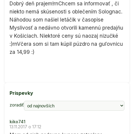
Dobrý deň prajem!rnChcem sa informovať , či
niekto nemá skúsenosti s oblečením Solognac.
Náhodou som našiel letáčik v časopise
Myslivosť a nedávno otvorili kamennú predajňu
v Košiciach. Niektoré ceny sú naozaj nizučké
:)rnVčera som si tam kúpil púzdro na guľovnicu
za 14,99 :)
Príspevky
zoradiť
kiko741
13.11.2017 o 17:12