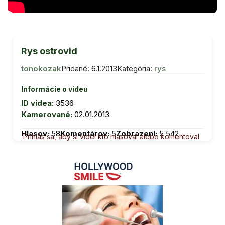
Rys ostrovid
tonokozak
Pridané: 6.1.2013
Kategória:
rys
Informácie o videu
ID videa:
3536
Kamerované:
02.01.2013
Hlasov:
58
Komentárov:
5
Zobrazení:
5 542
Prihlás sa, aby si videl kto hlasoval alebo komentoval.