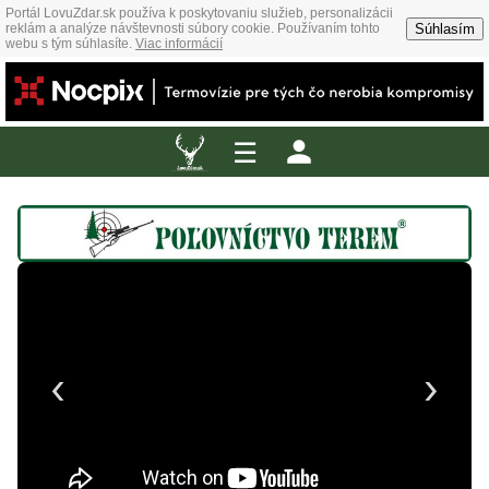
Portál LovuZdar.sk používa k poskytovaniu služieb, personalizácii
Súhlasím
reklám a analýze návštevnosti súbory cookie. Používaním tohto
webu s tým súhlasíte.
Viac informácií
☰
‹
›