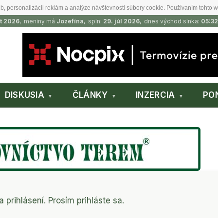
b, personalizácii reklám a analýze návštevnosti súbory cookie. Používaním tohto w
t 2026
, meniny má
Jozefína
, spln:
29. júl 2026
, dnes východ slnka:
05:32
DISKUSIA
ČLÁNKY
INZERCIA
PO
a prihlásení. Prosím prihláste sa.