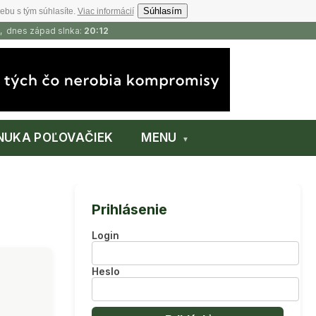
Súhlasím
ebu s tým súhlasíte.
Viac informácií
, dnes západ slnka:
20:12
NUKA POĽOVAČIEK
MENU
Prihlásenie
Login
Heslo