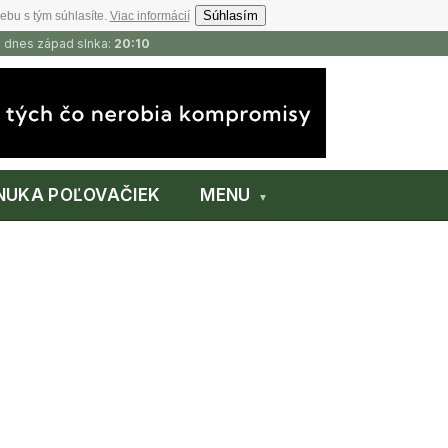
Súhlasím
ebu s tým súhlasíte.
Viac informácií
, dnes západ slnka:
20:10
NUKA POĽOVAČIEK
MENU