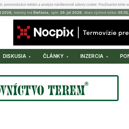
b, personalizácii reklám a analýze návštevnosti súbory cookie. Používaním tohto w
t 2026
, meniny má
Štefánia
, spln:
29. júl 2026
, dnes východ slnka:
05:33
DISKUSIA
ČLÁNKY
INZERCIA
PO