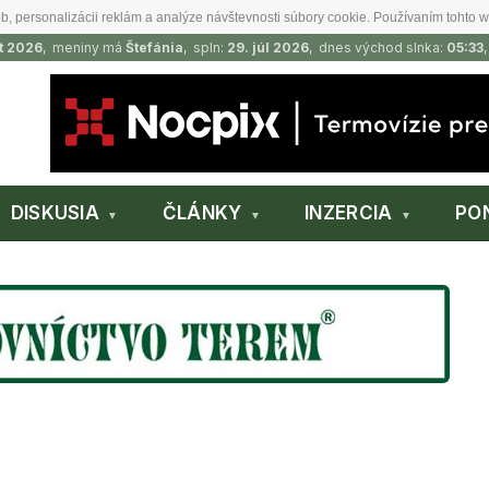
b, personalizácii reklám a analýze návštevnosti súbory cookie. Používaním tohto w
t 2026
, meniny má
Štefánia
, spln:
29. júl 2026
, dnes východ slnka:
05:33
DISKUSIA
ČLÁNKY
INZERCIA
PO