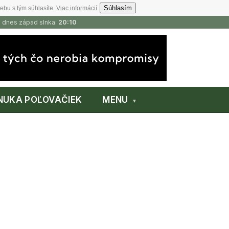
Súhlasím
ebu s tým súhlasíte.
Viac informácií
, dnes západ slnka:
20:10
NUKA POĽOVAČIEK
MENU