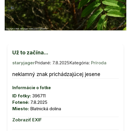
Už to začína...
staryjager
Pridané: 7.8.2025
Kategória:
Príroda
neklamný znak prichádzajúcej jesene
Informácie o fotke
ID fotky:
396711
Fotené:
7.8.2025
Miesto:
Blatnická dolina
Zobraziť EXIF