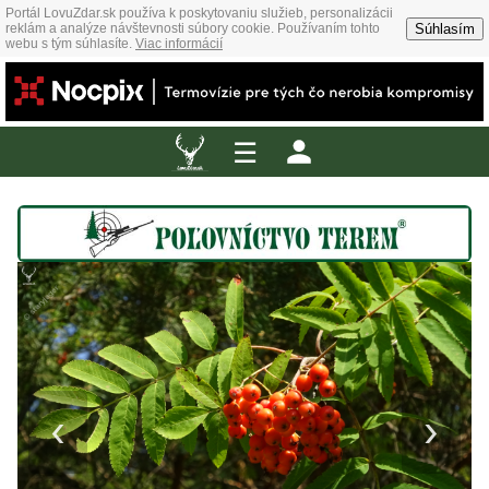
Portál LovuZdar.sk používa k poskytovaniu služieb, personalizácii
Súhlasím
reklám a analýze návštevnosti súbory cookie. Používaním tohto
webu s tým súhlasíte.
Viac informácií
☰
‹
›