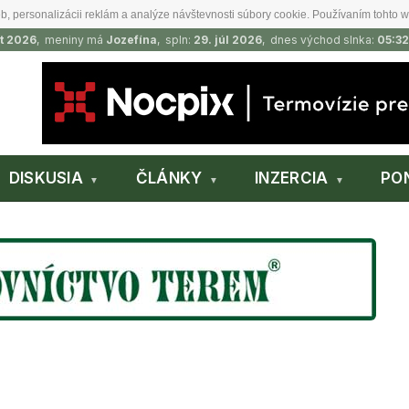
b, personalizácii reklám a analýze návštevnosti súbory cookie. Používaním tohto w
t 2026
, meniny má
Jozefína
, spln:
29. júl 2026
, dnes východ slnka:
05:32
DISKUSIA
ČLÁNKY
INZERCIA
PO