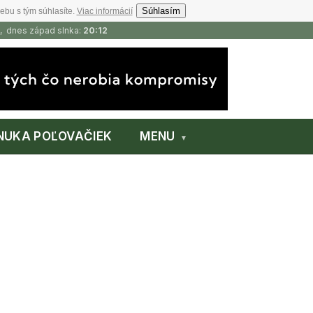
Súhlasím
ebu s tým súhlasíte.
Viac informácií
, dnes západ slnka:
20:12
NUKA POĽOVAČIEK
MENU