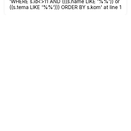
'WHERE s.id<>11 AND (((s.name LIKE '%%')) or
((s.tema LIKE '%%'))) ORDER BY s.kom' at line 1