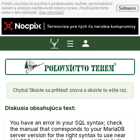
Portál LovuZdar.sk používa k poskytovaniu služieb, personalizácii
Súhlasím
reklám a analýze návštevnosti súbory cookie. Používaním tohto
webu s tým súhlasíte.
Viac informácií
☰
Chyba! Skúste sa prihlásiť znova a skúste to ešte raz.
Diskusia obsahujúca text:
You have an error in your SQL syntax; check
the manual that corresponds to your MariaDB
server version for the right syntax to use near