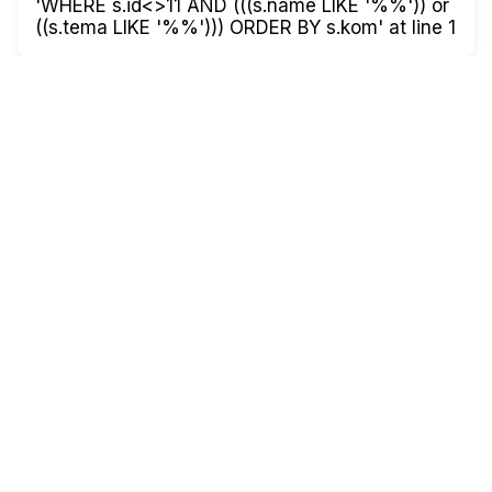
'WHERE s.id<>11 AND (((s.name LIKE '%%')) or
((s.tema LIKE '%%'))) ORDER BY s.kom' at line 1