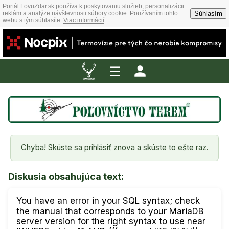
Portál LovuZdar.sk používa k poskytovaniu služieb, personalizácii
Súhlasím
reklám a analýze návštevnosti súbory cookie. Používaním tohto
webu s tým súhlasíte.
Viac informácií
☰
Chyba! Skúste sa prihlásiť znova a skúste to ešte raz.
Diskusia obsahujúca text:
You have an error in your SQL syntax; check
the manual that corresponds to your MariaDB
server version for the right syntax to use near