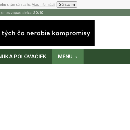
Súhlasím
ebu s tým súhlasíte.
Viac informácií
, dnes západ slnka:
20:10
NUKA POĽOVAČIEK
MENU