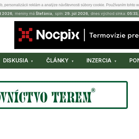
b, personalizácii reklám a analýze návštevnosti súbory cookie. Používaním tohto w
t 2026
, meniny má
Štefánia
, spln:
29. júl 2026
, dnes východ slnka:
05:33
DISKUSIA
ČLÁNKY
INZERCIA
PO