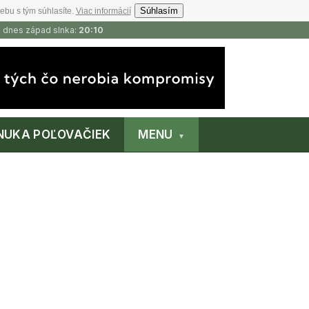
Súhlasím
ebu s tým súhlasíte.
Viac informácií
, dnes západ slnka:
20:10
NUKA POĽOVAČIEK
MENU