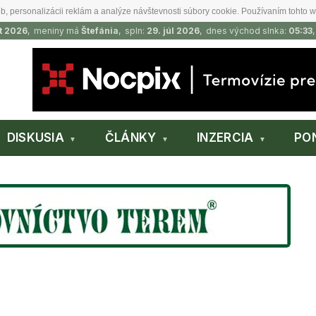
b, personalizácii reklám a analýze návštevnosti súbory cookie. Používaním tohto w
t 2026
, meniny má
Štefánia
, spln:
29. júl 2026
, dnes východ slnka:
05:33
DISKUSIA
ČLÁNKY
INZERCIA
PO