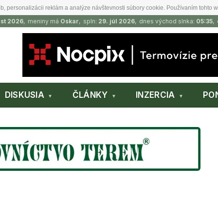
b, personalizácii reklám a analýze návštevnosti súbory cookie. Používaním tohto w
ust 2026
, meniny má
Oskar
, spln:
29. júl 2026
, dnes východ slnka:
05:35
,
DISKUSIA
ČLÁNKY
INZERCIA
PO