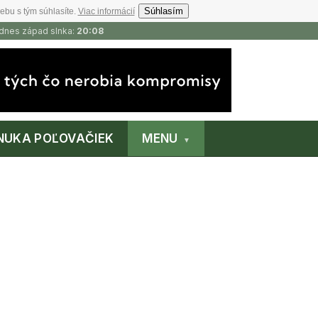
Súhlasím
ebu s tým súhlasíte.
Viac informácií
 dnes západ slnka:
20:08
NUKA POĽOVAČIEK
MENU