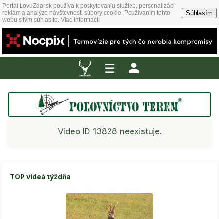
Portál LovuZdar.sk používa k poskytovaniu služieb, personalizácii
Súhlasím
reklám a analýze návštevnosti súbory cookie. Používaním tohto
webu s tým súhlasíte.
Viac informácií
☰
Video ID 13828 neexistuje.
TOP videá týždňa