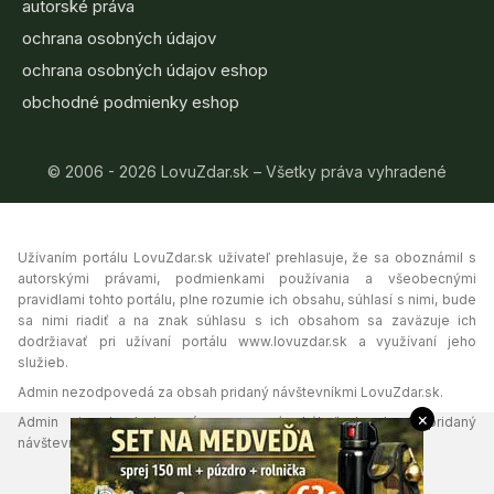
autorské práva
ochrana osobných údajov
ochrana osobných údajov eshop
obchodné podmienky eshop
© 2006 - 2026 LovuZdar.sk – Všetky práva vyhradené
Užívaním portálu LovuZdar.sk užívateľ prehlasuje, že sa oboznámil s
autorskými právami, podmienkami používania a všeobecnými
pravidlami tohto portálu, plne rozumie ich obsahu, súhlasí s nimi, bude
sa nimi riadiť a na znak súhlasu s ich obsahom sa zaväzuje ich
dodržiavať pri užívaní portálu www.lovuzdar.sk a využívaní jeho
služieb.
Admin nezodpovedá za obsah pridaný návštevníkmi LovuZdar.sk.
×
Admin si vyhradzuje právo vymazať akýkoľvek obsah pridaný
návštevníkmi portálu, ak tak uzná za vhodné.