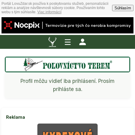
Portál LovuZdar.sk používa k poskytovaniu služieb, personalizácii
Súhlasím
reklám a analýze návštevnosti súbory cookie. Používaním tohto
webu s tým súhlasíte.
Viac informácií
☰
Profil môžu vidieť iba prihlásení. Prosím
prihláste sa.
Reklama