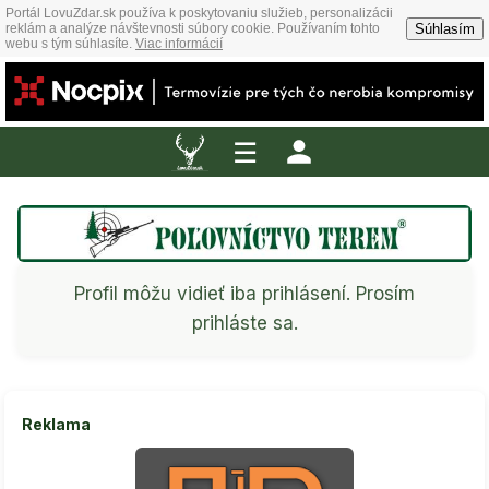
Portál LovuZdar.sk používa k poskytovaniu služieb, personalizácii
Súhlasím
reklám a analýze návštevnosti súbory cookie. Používaním tohto
webu s tým súhlasíte.
Viac informácií
☰
Profil môžu vidieť iba prihlásení. Prosím
prihláste sa.
Reklama