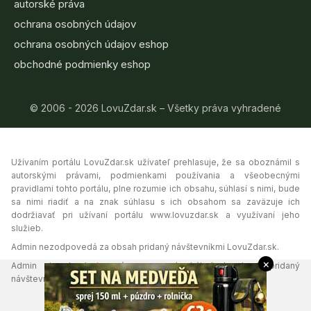
autorské práva
ochrana osobných údajov
ochrana osobných údajov eshop
obchodné podmienky eshop
© 2006 - 2026 LovuZdar.sk – Všetky práva vyhradené
Užívaním portálu LovuZdar.sk užívateľ prehlasuje, že sa oboznámil s
autorskými právami, podmienkami používania a všeobecnými
pravidlami tohto portálu, plne rozumie ich obsahu, súhlasí s nimi, bude
sa nimi riadiť a na znak súhlasu s ich obsahom sa zaväzuje ich
dodržiavať pri užívaní portálu www.lovuzdar.sk a využívaní jeho
služieb.
Admin nezodpovedá za obsah pridaný návštevníkmi LovuZdar.sk.
×
Admin si vyhradzuje právo vymazať akýkoľvek obsah pridaný
návštevníkmi portálu, ak tak uzná za vhodné.