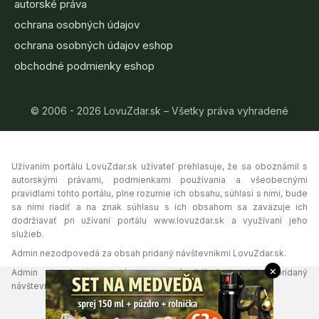
autorské práva
ochrana osobných údajov
ochrana osobných údajov eshop
obchodné podmienky eshop
© 2006 - 2026 LovuZdar.sk – Všetky práva vyhradené
Užívaním portálu LovuZdar.sk užívateľ prehlasuje, že sa oboznámil s
autorskými právami, podmienkami používania a všeobecnými
pravidlami tohto portálu, plne rozumie ich obsahu, súhlasí s nimi, bude
sa nimi riadiť a na znak súhlasu s ich obsahom sa zaväzuje ich
dodržiavať pri užívaní portálu www.lovuzdar.sk a využívaní jeho
služieb.
Admin nezodpovedá za obsah pridaný návštevníkmi LovuZdar.sk.
×
Admin si vyhradzuje právo vymazať akýkoľvek obsah pridaný
návštevníkmi portálu, ak tak uzná za vhodné.