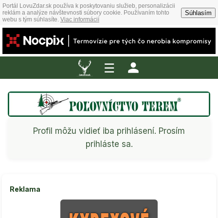
Portál LovuZdar.sk používa k poskytovaniu služieb, personalizácii
Súhlasím
reklám a analýze návštevnosti súbory cookie. Používaním tohto
webu s tým súhlasíte.
Viac informácií
☰
Profil môžu vidieť iba prihlásení. Prosím
prihláste sa.
Reklama