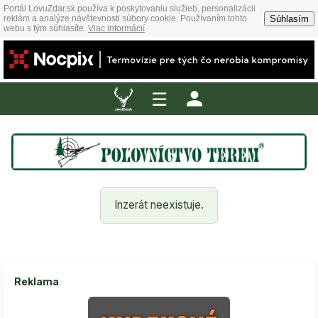
Portál LovuZdar.sk používa k poskytovaniu služieb, personalizácii
Súhlasím
reklám a analýze návštevnosti súbory cookie. Používaním tohto
webu s tým súhlasíte.
Viac informácií
☰
Inzerát neexistuje.
Reklama