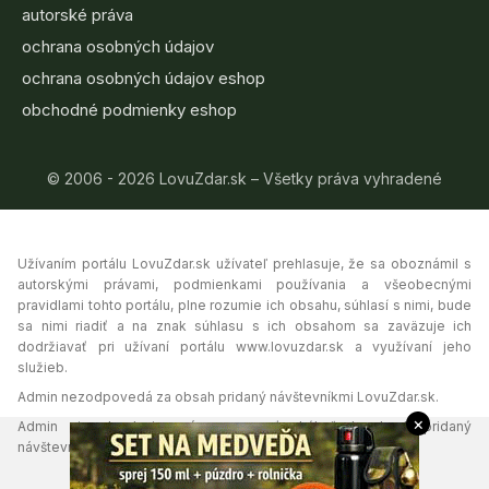
autorské práva
ochrana osobných údajov
ochrana osobných údajov eshop
obchodné podmienky eshop
© 2006 - 2026 LovuZdar.sk – Všetky práva vyhradené
Užívaním portálu LovuZdar.sk užívateľ prehlasuje, že sa oboznámil s
autorskými právami, podmienkami používania a všeobecnými
pravidlami tohto portálu, plne rozumie ich obsahu, súhlasí s nimi, bude
sa nimi riadiť a na znak súhlasu s ich obsahom sa zaväzuje ich
dodržiavať pri užívaní portálu www.lovuzdar.sk a využívaní jeho
služieb.
Admin nezodpovedá za obsah pridaný návštevníkmi LovuZdar.sk.
×
Admin si vyhradzuje právo vymazať akýkoľvek obsah pridaný
návštevníkmi portálu, ak tak uzná za vhodné.