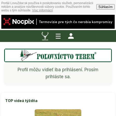
Portál LovuZdar.sk používa k poskytovaniu služieb, personalizácii
Súhlasím
reklám a analýze návštevnosti súbory cookie. Používaním tohto
webu s tým súhlasíte.
Viac informácií
☰
Profil môžu vidieť iba prihlásení. Prosím
prihláste sa.
TOP videá týždňa