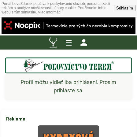
Portál LovuZdar.sk používa k poskytovaniu služieb, personalizácii
Súhlasím
reklám a analýze návštevnosti súbory cookie. Používaním tohto
webu s tým súhlasíte.
Viac informácií
☰
Profil môžu vidieť iba prihlásení. Prosím
prihláste sa.
Reklama