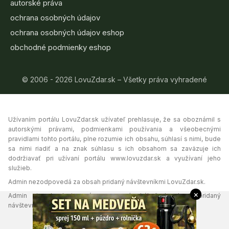
autorské práva
ochrana osobných údajov
ochrana osobných údajov eshop
obchodné podmienky eshop
© 2006 - 2026 LovuZdar.sk – Všetky práva vyhradené
Užívaním portálu LovuZdar.sk užívateľ prehlasuje, že sa oboznámil s
autorskými právami, podmienkami používania a všeobecnými
pravidlami tohto portálu, plne rozumie ich obsahu, súhlasí s nimi, bude
sa nimi riadiť a na znak súhlasu s ich obsahom sa zaväzuje ich
dodržiavať pri užívaní portálu www.lovuzdar.sk a využívaní jeho
služieb.
Admin nezodpovedá za obsah pridaný návštevníkmi LovuZdar.sk.
×
Admin si vyhradzuje právo vymazať akýkoľvek obsah pridaný
návštevníkmi portálu, ak tak uzná za vhodné.