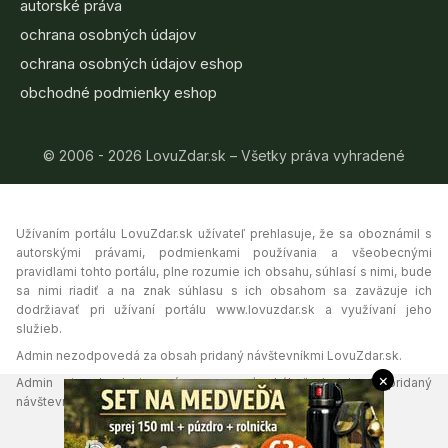
autorské práva
ochrana osobných údajov
ochrana osobných údajov eshop
obchodné podmienky eshop
© 2006 - 2026 LovuZdar.sk – Všetky práva vyhradené
Užívaním portálu LovuZdar.sk užívateľ prehlasuje, že sa oboznámil s
autorskými právami, podmienkami používania a všeobecnými
pravidlami tohto portálu, plne rozumie ich obsahu, súhlasí s nimi, bude
sa nimi riadiť a na znak súhlasu s ich obsahom sa zaväzuje ich
dodržiavať pri užívaní portálu www.lovuzdar.sk a využívaní jeho
služieb.
Admin nezodpovedá za obsah pridaný návštevníkmi LovuZdar.sk.
×
Admin si vyhradzuje právo vymazať akýkoľvek obsah pridaný
návštevníkmi portálu, ak tak uzná za vhodné.