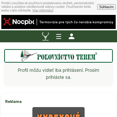
Portál LovuZdar.sk používa k poskytovaniu služieb, personalizácii
Súhlasím
reklám a analýze návštevnosti súbory cookie. Používaním tohto
webu s tým súhlasíte.
Viac informácií
☰
Profil môžu vidieť iba prihlásení. Prosím
prihláste sa.
Reklama