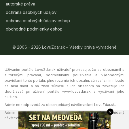
autorské práva
ochrana osobných údajov
ochrana osobných údajov eshop
obchodné podmienky eshop
© 2006 - 2026 LovuZdar.sk – Všetky práva vyhradené
Užívaním portálu LovuZdar.sk užívateľ prehlasuje, že sa oboznámil s
autorskými právami, podmienkami používania a všeobecnými
pravidlami tohto portálu, plne rozumie ich obsahu, súhlasí s nimi, bude
sa nimi riadiť a na znak súhlasu s ich obsahom sa zaväzuje ich
dodržiavať pri užívaní portálu www.lovuzdar.sk a využívaní jeho
služieb.
Admin nezodpovedá za obsah pridaný návštevníkmi LovuZdar.sk.
×
Admin si vyhradzuje právo vymazať akýkoľvek obsah pridaný
návštevníkmi portálu, ak tak uzná za vhodné.