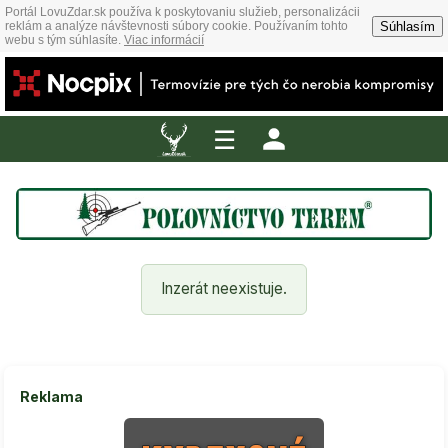
Portál LovuZdar.sk používa k poskytovaniu služieb, personalizácii
Súhlasím
reklám a analýze návštevnosti súbory cookie. Používaním tohto
webu s tým súhlasíte.
Viac informácií
☰
Inzerát neexistuje.
Reklama