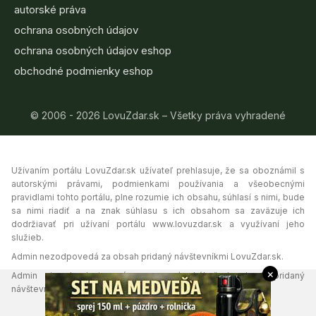
autorské práva
ochrana osobných údajov
ochrana osobných údajov eshop
obchodné podmienky eshop
© 2006 - 2026 LovuZdar.sk – Všetky práva vyhradené
Užívaním portálu LovuZdar.sk užívateľ prehlasuje, že sa oboznámil s
autorskými právami, podmienkami používania a všeobecnými
pravidlami tohto portálu, plne rozumie ich obsahu, súhlasí s nimi, bude
sa nimi riadiť a na znak súhlasu s ich obsahom sa zaväzuje ich
dodržiavať pri užívaní portálu www.lovuzdar.sk a využívaní jeho
služieb.
Admin nezodpovedá za obsah pridaný návštevníkmi LovuZdar.sk.
×
Admin si vyhradzuje právo vymazať akýkoľvek obsah pridaný
návštevníkmi portálu, ak tak uzná za vhodné.