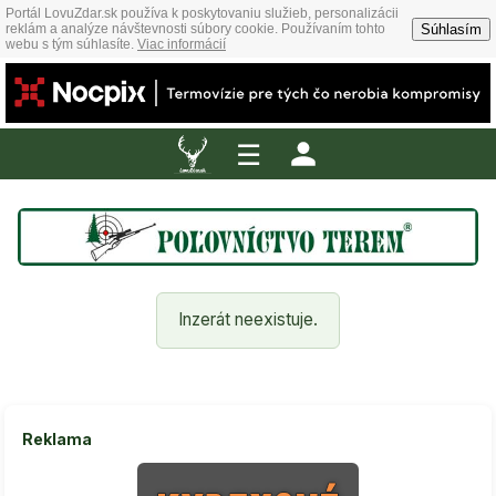
Portál LovuZdar.sk používa k poskytovaniu služieb, personalizácii
Súhlasím
reklám a analýze návštevnosti súbory cookie. Používaním tohto
webu s tým súhlasíte.
Viac informácií
☰
Inzerát neexistuje.
Reklama