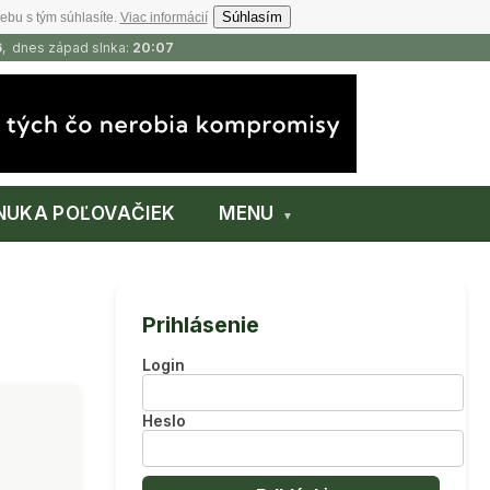
Súhlasím
ebu s tým súhlasíte.
Viac informácií
6
, dnes západ slnka:
20:07
NUKA POĽOVAČIEK
MENU
Prihlásenie
Login
Heslo