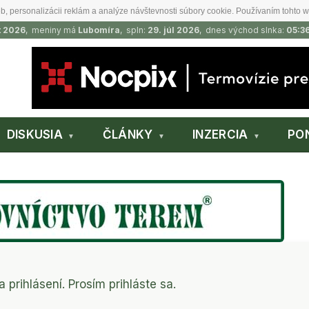
b, personalizácii reklám a analýze návštevnosti súbory cookie. Používaním tohto w
t 2026
, meniny má
Lubomíra
, spln:
29. júl 2026
, dnes východ slnka:
05:3
DISKUSIA
ČLÁNKY
INZERCIA
PO
a prihlásení. Prosím prihláste sa.