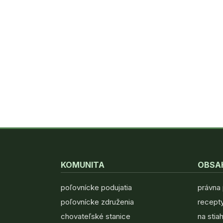
KOMUNITA
OBSA
poľovnícke podujatia
právna
poľovnícke združenia
recepty
chovateľské stanice
na stia