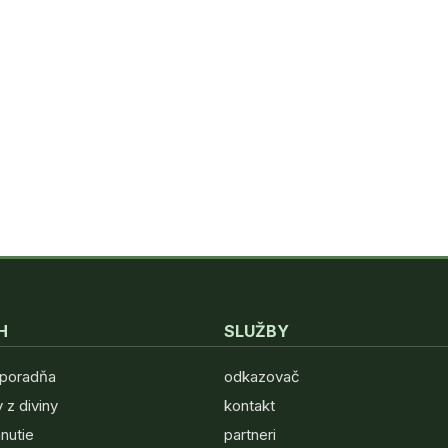
H
SLUŽBY
 poradňa
odkazovač
 z diviny
kontakt
hnutie
partneri