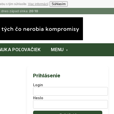
Súhlasím
ebu s tým súhlasíte.
Viac informácií
, dnes západ slnka:
20:10
NUKA POĽOVAČIEK
MENU
Prihlásenie
Login
Heslo