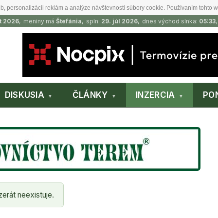
b, personalizácii reklám a analýze návštevnosti súbory cookie. Používaním tohto w
t 2026
, meniny má
Štefánia
, spln:
29. júl 2026
, dnes východ slnka:
05:33
DISKUSIA
ČLÁNKY
INZERCIA
PO
zerát neexistuje.