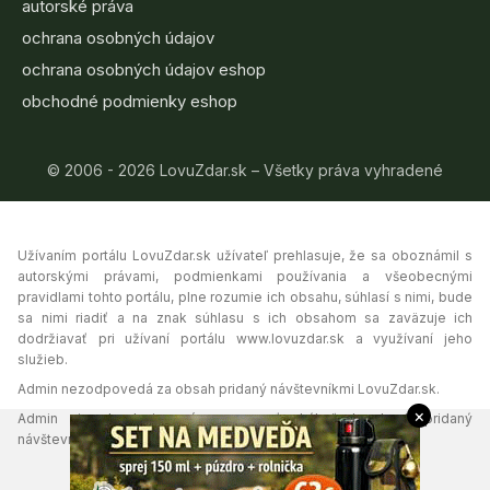
autorské práva
ochrana osobných údajov
ochrana osobných údajov eshop
obchodné podmienky eshop
© 2006 - 2026 LovuZdar.sk – Všetky práva vyhradené
Užívaním portálu LovuZdar.sk užívateľ prehlasuje, že sa oboznámil s
autorskými právami, podmienkami používania a všeobecnými
pravidlami tohto portálu, plne rozumie ich obsahu, súhlasí s nimi, bude
sa nimi riadiť a na znak súhlasu s ich obsahom sa zaväzuje ich
dodržiavať pri užívaní portálu www.lovuzdar.sk a využívaní jeho
služieb.
Admin nezodpovedá za obsah pridaný návštevníkmi LovuZdar.sk.
×
Admin si vyhradzuje právo vymazať akýkoľvek obsah pridaný
návštevníkmi portálu, ak tak uzná za vhodné.