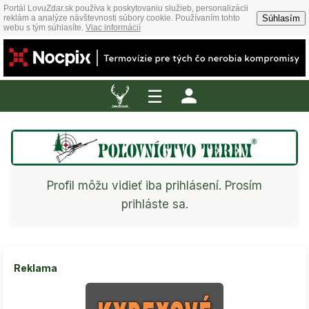
Portál LovuZdar.sk používa k poskytovaniu služieb, personalizácii
Súhlasím
reklám a analýze návštevnosti súbory cookie. Používaním tohto
webu s tým súhlasíte.
Viac informácií
☰
Profil môžu vidieť iba prihlásení. Prosím
prihláste sa.
Reklama